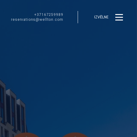
+37167259989
IZVĒLNE
reservations@wellton.com