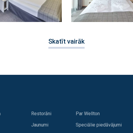
Skatīt vairāk
a
Restorāni
Par Wellton
Jaunumi
Speciālie piedāvājumi