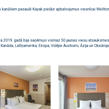
s kanāliem pasaulē Kayak piešķir apbalvojumus viesnīcai Wellton
ura 2019. gadā bija saņēmusi vismaz 50 jaunas viesu atsauksmes 
 Kanāda, Latīņamerika, Eiropa, Vidējie Austrumi, Āzija un Okeānija