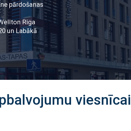
line pārdošanas
 Wellton Riga
020 un Labākā
apbalvojumu viesnīcai