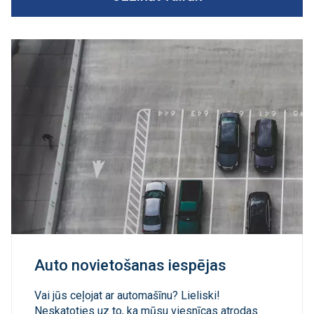
Auto novietošanas iespējas
Vai jūs ceļojat ar automašīnu? Lieliski!
Neskatoties uz to, ka mūsu viesnīcas atrodas