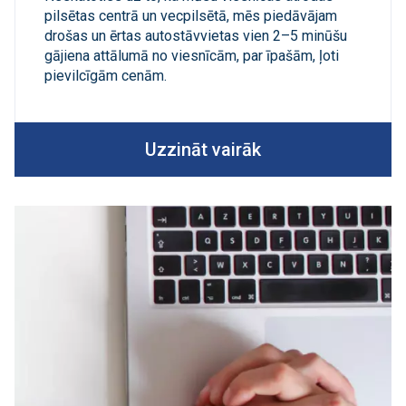
pilsētas centrā un vecpilsētā, mēs piedāvājam
drošas un ērtas autostāvvietas vien 2–5 minūšu
gājiena attālumā no viesnīcām, par īpašām, ļoti
pievilcīgām cenām.
Uzzināt vairāk