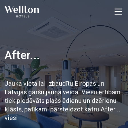
After...
Jauka vieta lai izbaudītu Eiropas un
Latvijas garšu jaunā veidā. Viesu ērtībām
tiek piedāvāts plašs ēdienu un dzērienu
klāsts, patīkami pārsteidzot katru After...
viesi