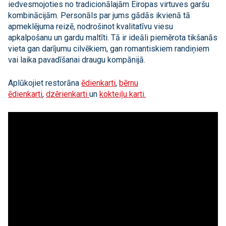
iedvesmojoties no tradicionālajām Eiropas virtuves garšu
kombinācijām. Personāls par jums gādās ikvienā tā
apmeklējuma reizē, nodrošinot kvalitatīvu viesu
apkalpošanu un gardu maltīti. Tā ir ideāli piemērota tikšanās
vieta gan darījumu cilvēkiem, gan romantiskiem randiņiem
vai laika pavadīšanai draugu kompānijā.
Aplūkojiet restorāna
ēdienkarti
,
bērnu
ēdienkarti
,
dzērienkarti
un
kokteiļu karti.