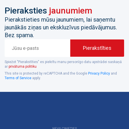
Pieraksties
jaunumiem
Pierakstieties mūsu jaunumiem, lai saņemtu
jaunākās ziņas un ekskluzīvus piedāvājumus.
Bez spama.
Jūsu
Pierakstīties
e-
pasts
Spiežot "Pierakstīties" es piekrītu manu personīgo datu apstrādei saskaņā
ar
privātuma politiku
This site is protected by reCAPTCHA and the Google
Privacy Policy
and
Terms of Service
apply.
NEVILCINIETIES