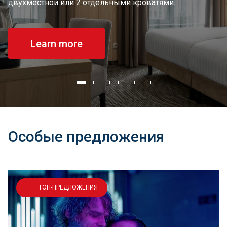
двухместной или 2 отдельными кроватями.
Learn more
Learn more
Learn more
Learn more
Learn more
Особые предложения
ТОП-ПРЕДЛОЖЕНИЯ